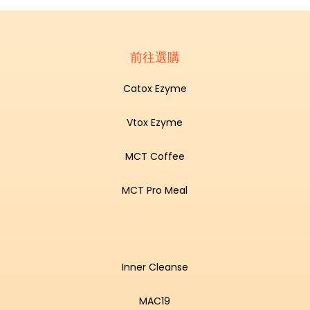
前往選購
Catox Ezyme
Vtox Ezyme
MCT Coffee
MCT Pro Meal
Inner Cleanse
MAC19