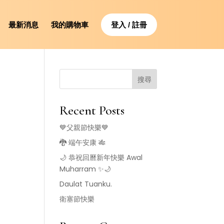
最新消息
我的購物車
登入 / 註冊
搜尋
Recent Posts
💙父親節快樂💙
🐉 端午安康 🎋
🌙 恭祝回曆新年快樂 Awal
Muharram ✨🌙
Daulat Tuanku.
衛塞節快樂