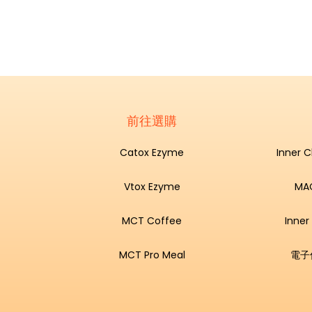
前往選購
Catox Ezyme
Inner 
Vtox Ezyme
MA
MCT Coffee
Inner
MCT Pro Meal
電子