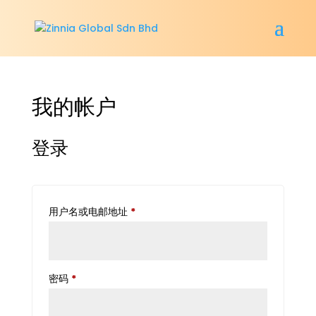
我的帐户
登录
必
用户名或电邮地址
*
填
必
密码
*
填