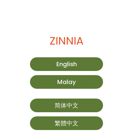
ZINNIA
English
Malay
简体中文
繁體中文